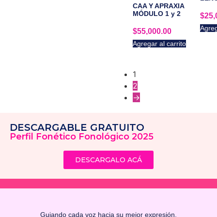
CAA Y APRAXIA
MÓDULO 1 y 2
$
25,
Agreg
$
55,000.00
Agregar al carrito
1
2
→
DESCARGABLE GRATUITO
Perfil Fonético Fonológico 2025
DESCARGALO ACÁ
Guiando cada voz hacia su mejor expresión.