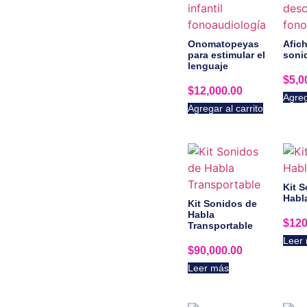
Onomatopeyas
Afich
para estimular el
soni
lenguaje
$
5,0
$
12,000.00
Agreg
Agregar al carrito
Kit 
Habl
Kit Sonidos de
Habla
$
120
Transportable
Leer
$
90,000.00
Leer más