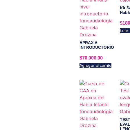
Kit 
Habl
$
180
Leer
APRAXIA
INTRODUCTORIO
$
70,000.00
Agregar al carrito
TEST
EVA
LEN