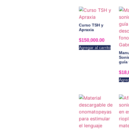
Curso TSH y
Apraxia
$
150,000.00
Agregar al carrito
Manu
Soni
guía 
$
18,
Agreg