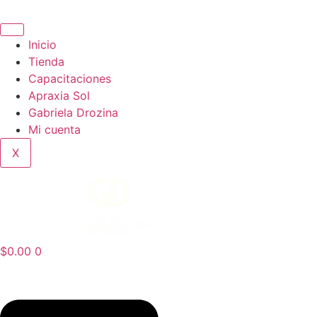
Ir
al
contenido
Inicio
Tienda
Capacitaciones
Apraxia Sol
Gabriela Drozina
Mi cuenta
X
$
0.00
0